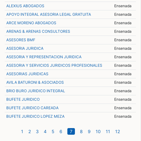
ALEXIUS ABOGADOS
Ensenada
APOYO INTEGRAL ASESORIA LEGAL GRATUITA
Ensenada
ARCE MORENO ABOGADOS
Ensenada
ARENAS & ARENAS CONSULTORES
Ensenada
ASESORES BMF
Ensenada
ASESORIA JURIDICA
Ensenada
ASESORIA Y REPRESENTACION JURIDICA
Ensenada
ASESORIA Y SERVICIOS JURIDICOS PROFESIONALES
Ensenada
ASESORIAS JURIDICAS
Ensenada
AVILA BATURONI & ASOCIADOS
Ensenada
BRIO BURO JURIDICO INTEGRAL
Ensenada
BUFETE JURIDICO
Ensenada
BUFETE JURIDICO CAREADA
Ensenada
BUFETE JURIDICO LOPEZ MEZA
Ensenada
(current)
1
2
3
4
5
6
7
8
9
10
11
12