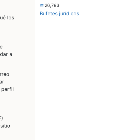
26,783
Bufetes jurídicos
ué los
de
udar a
rreo
ar
perfil
F)
sitio