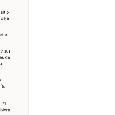
sitio
 deje
ador
 y sus
nes de
ra
s
ía.
. El
biera