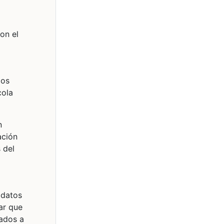
on el
mos
cola
n
ación
 del
 datos
ar que
ados a