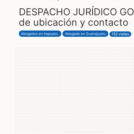
DESPACHO JURÍDICO GOM
de ubicación y contacto
Abogados en Irapuato
.
Abogado en Guanajuato
.
152 visitas