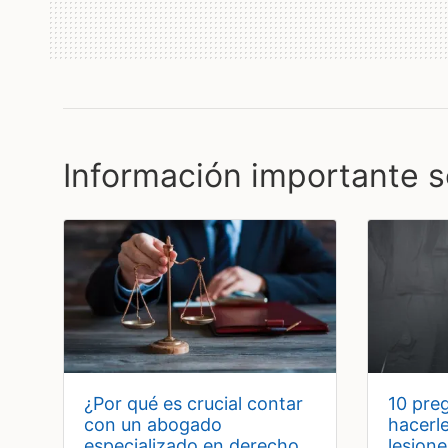
Información importante s
¿por qué es crucial contar
10 preguntas que debes
con un abogado
hacerl
especializado en derecho
lesion