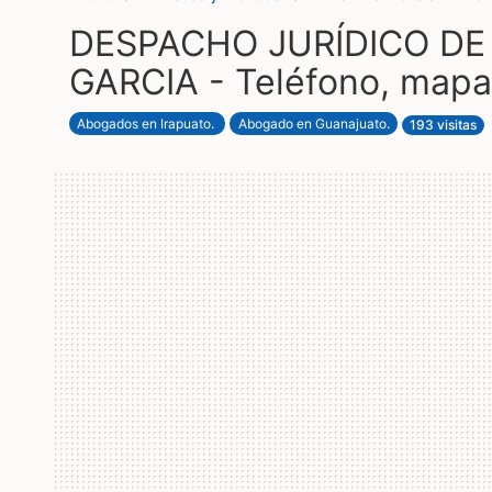
DESPACHO JURÍDICO DE
GARCIA - Teléfono, mapa
Abogados en Irapuato
.
Abogado en Guanajuato
.
193 visitas