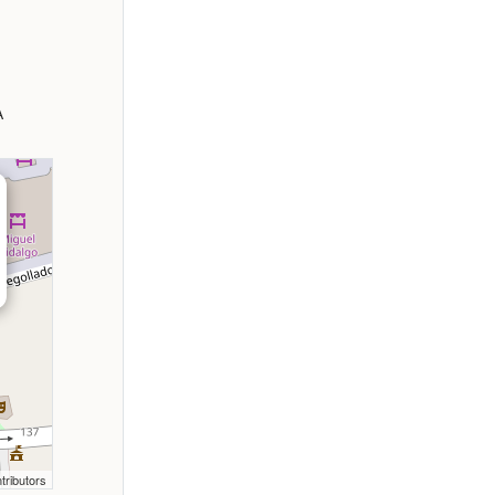
A
tributors