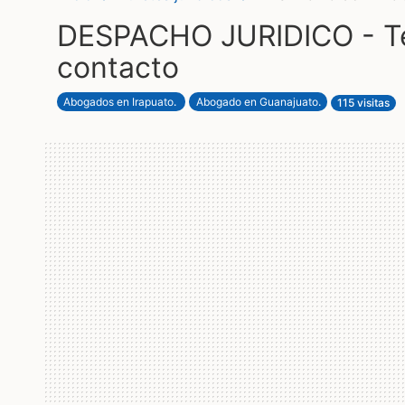
DESPACHO JURIDICO - Te
contacto
Abogados en Irapuato
.
Abogado en Guanajuato
.
115 visitas