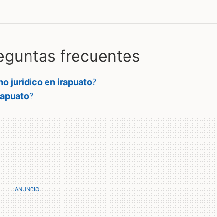
guntas frecuentes
o juridico en irapuato
?
rapuato
?