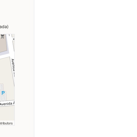
ada)
tributors