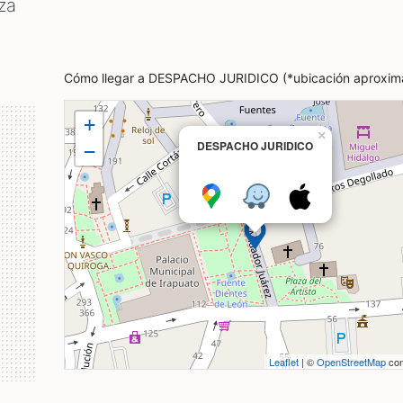
za
Cómo llegar a DESPACHO JURIDICO (*ubicación aproxim
+
×
DESPACHO JURIDICO
−
Leaflet
| ©
OpenStreetMap
con