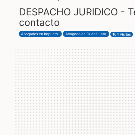
DESPACHO JURIDICO - Te
contacto
Abogados en Irapuato
.
Abogado en Guanajuato
.
104 visitas