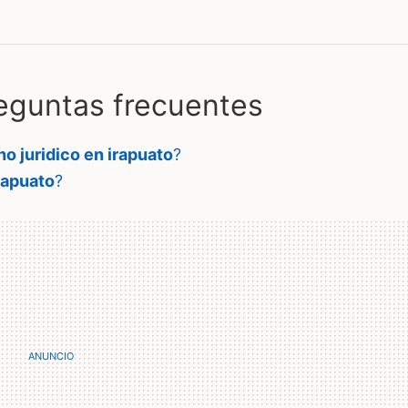
guntas frecuentes
o juridico en irapuato
?
rapuato
?