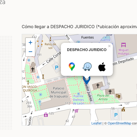
za
Cómo llegar a DESPACHO JURIDICO (*ubicación aproxim
+
×
DESPACHO JURIDICO
−
Leaflet
| ©
OpenStreetMap
con