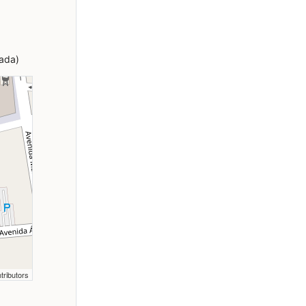
ada)
tributors