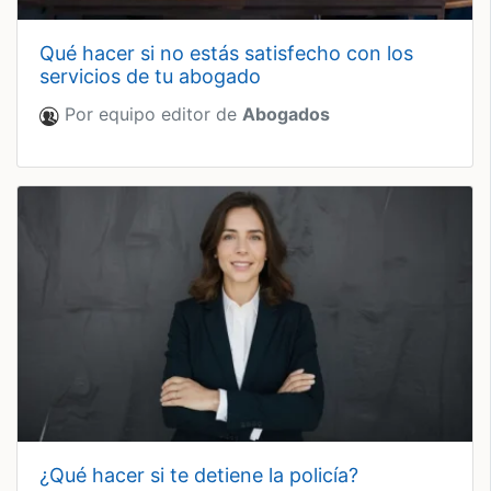
qué hacer si no estás satisfecho con los
servicios de tu abogado
Por equipo editor de
Abogados
¿qué hacer si te detiene la policía?