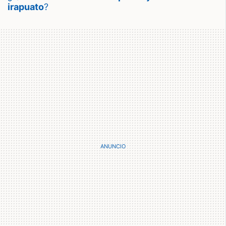
irapuato
?