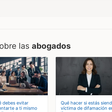
obre las
abogados
qué hacer si estás siendo
entarte a ti mismo
víctima de difamación e