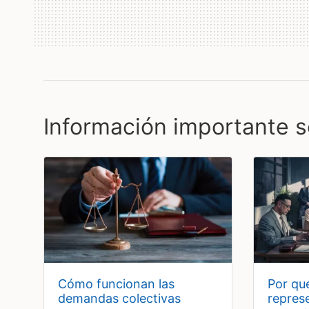
Información importante s
cómo funcionan las
por qué debes evitar
demandas colectivas
repres