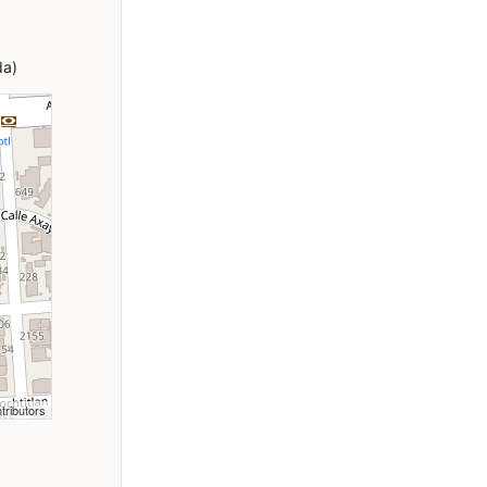
da)
tributors