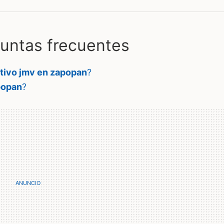
ntas frecuentes
tivo jmv en zapopan
?
popan
?