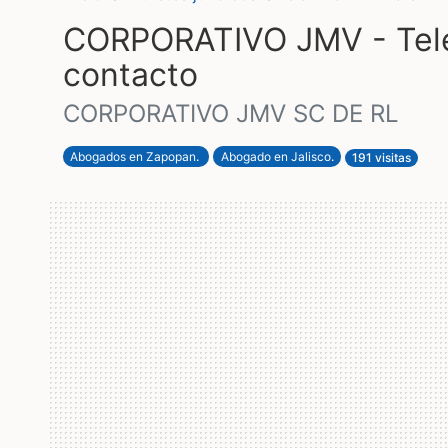
CORPORATIVO JMV - Telé
contacto
CORPORATIVO JMV SC DE RL
Abogados en Zapopan
.
Abogado en Jalisco
.
191 visitas