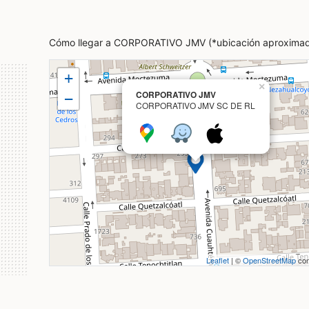
Cómo llegar a CORPORATIVO JMV (*ubicación aproxima
+
×
CORPORATIVO JMV
−
CORPORATIVO JMV SC DE RL
Leaflet
| ©
OpenStreetMap
con