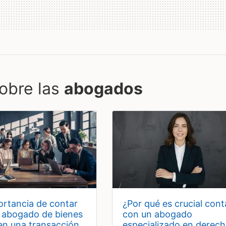
obre las
abogados
¿por qué es crucial contar
 abogado de bienes
con un abogado
 en una transacción
especializado en derec