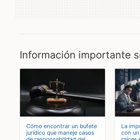
Información importante s
cómo encontrar un bufete
la importancia de contar
jurídico que maneje casos
con un
de responsabilidad del
raíces