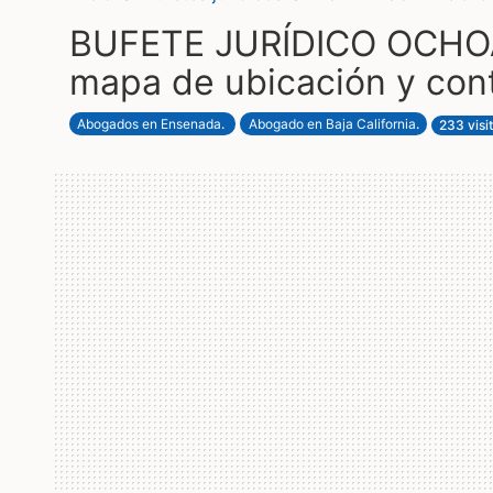
BUFETE JURÍDICO OCHOA
mapa de ubicación y con
Abogados en Ensenada
.
Abogado en Baja California
.
233 visi