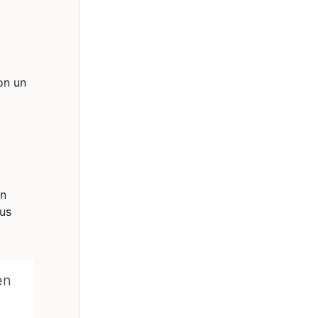
on un
n
tus
en