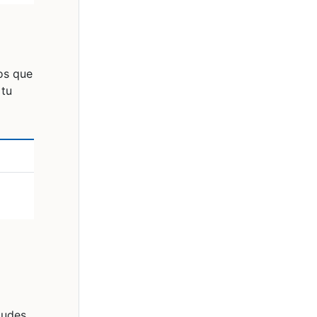
ios que
 tu
tudes