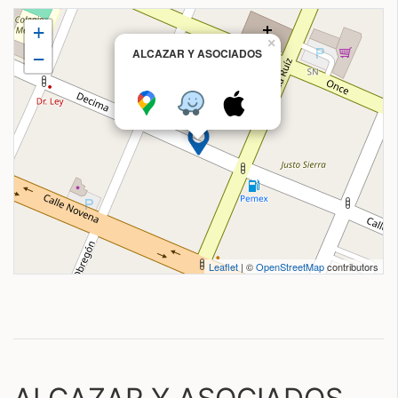
+
×
ALCAZAR Y ASOCIADOS
−
Leaflet
| ©
OpenStreetMap
contributors